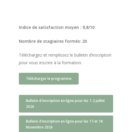
Accueil
Indice de satisfaction moyen : 9,8/10
Le GECO
Nombre de stagiaires formés: 20
Hors adhésion
Notre mission
Le secteur
Actualités
Nos formations
Téléchargez et remplissez le bulletin d’inscription
pour vous inscrire à la formation.
Nos évènements
Presse
Outils statistiques
Télécharger le programme
Adhérer
Contact
Bulletin d'inscription en ligne pour les 1-2 juillet
Espace adhérents
2026
Espace restaurate
Bulletin d'inscription en ligne pour les 17 et 18
Novembre 2026