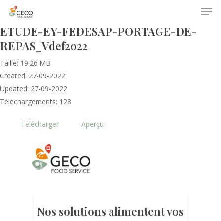
ETUDE-EY-FEDESAP-PORTAGE-DE-
REPAS_Vdef2022
Taille: 19.26 MB
Created: 27-09-2022
Updated: 27-09-2022
Téléchargements: 128
Accueil
Télécharger
Aperçu
Le GECO
Hors adhésion
Notre mission
Le secteur
Actualités
Nos formations
Nos évènements
Presse
Nos solutions alimentent vos
Outils statistiques
Adhérer