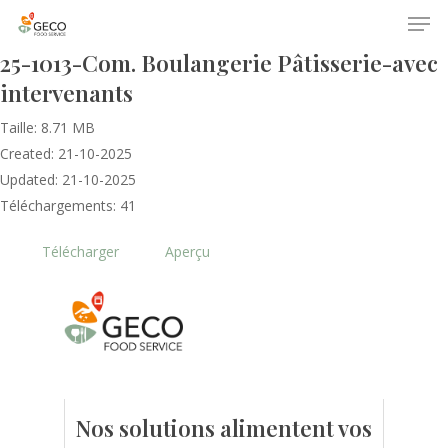
25-1013-Com. Boulangerie Pâtisserie-avec
intervenants
Taille: 8.71 MB
Created: 21-10-2025
Updated: 21-10-2025
Téléchargements: 41
Accueil
Télécharger
Aperçu
Le GECO
Hors adhésion
Notre mission
Le secteur
Actualités
Nos formations
Nos évènements
Presse
Nos solutions alimentent vos
Outils statistiques
Adhérer