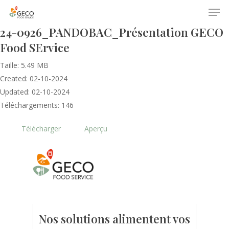
24-0926_PANDOBAC_Présentation GECO
Food SErvice
Taille: 5.49 MB
Created: 02-10-2024
Updated: 02-10-2024
Téléchargements: 146
Accueil
Télécharger
Aperçu
Le GECO
Hors adhésion
Notre mission
Le secteur
Actualités
Nos formations
Nos évènements
Presse
Nos solutions alimentent vos
Outils statistiques
Adhérer