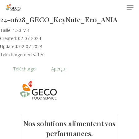
24-0628_GECO_KeyNote_Eco_ANIA
Taille: 1.20 MB
Created: 02-07-2024
Updated: 02-07-2024
Téléchargements: 176
Télécharger
Aperçu
Accueil
Le GECO
Hors adhésion
Notre mission
Le secteur
Actualités
Nos formations
Nos évènements
Nos solutions alimentent vos
Presse
performances.
Outils statistiques
Adhérer