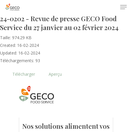
24-0202 - Revue de presse GECO Food
Service du 27 janvier au 02 février 2024
Taille: 974.29 KB
Created: 16-02-2024
Updated: 16-02-2024
Téléchargements: 93
Accueil
Télécharger
Aperçu
Le GECO
Hors adhésion
Notre mission
Le secteur
Actualités
Nos formations
Nos évènements
Presse
Nos solutions alimentent vos
Outils statistiques
Adhérer