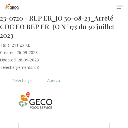
23-0720 - REP ER_JO 30-08-23_Arrêté
CDC EO REP ER_JO N° 175 du 30 juillet
2023
Taille: 211.26 KB
Created: 26-09-2023
Updated: 26-09-2023
Accueil
Téléchargements: 68
Le GECO
Télécharger
Aperçu
Hors adhésion
Notre mission
Le secteur
Actualités
Nos formations
Nos évènements
Presse
Outils statistiques
Adhérer