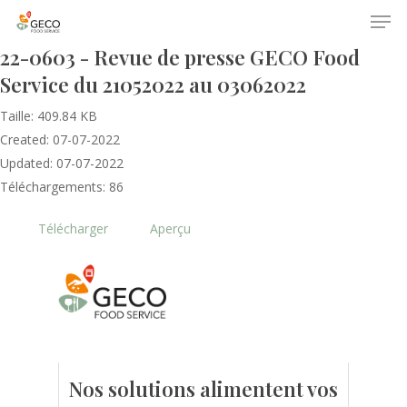
22-0603 - Revue de presse GECO Food
Service du 21052022 au 03062022
Taille: 409.84 KB
Created: 07-07-2022
Updated: 07-07-2022
Téléchargements: 86
Accueil
Télécharger
Aperçu
Le GECO
Hors adhésion
Notre mission
Le secteur
Actualités
Nos formations
Nos évènements
Presse
Nos solutions alimentent vos
Outils statistiques
Adhérer