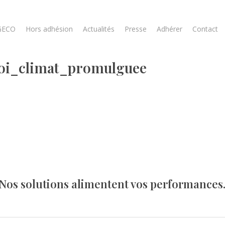
GECO
Hors adhésion
Actualités
Presse
Adhérer
Contact
Loi_climat_promulguee
Nos solutions alimentent vos performances