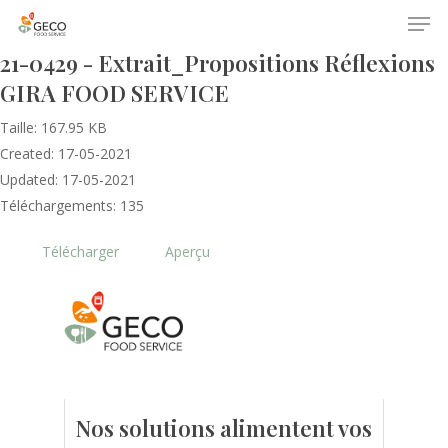
21-0429 - Extrait_Propositions Réflexions
GIRA FOOD SERVICE
Taille: 167.95 KB
Created: 17-05-2021
Updated: 17-05-2021
Téléchargements: 135
Accueil
Télécharger
Aperçu
Le GECO
Hors adhésion
Notre mission
Le secteur
Actualités
Nos formations
Nos évènements
Presse
Nos solutions alimentent vos
Outils statistiques
Adhérer