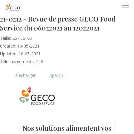
21-0212 - Revue de presse GECO Food
Service du 06022021 au 12022021
Taille: 267.56 KB
Created: 10-05-2021
Updated: 10-05-2021
Téléchargements: 123
Accueil
Télécharger
Aperçu
Le GECO
Hors adhésion
Notre mission
Le secteur
Actualités
Nos formations
Nos évènements
Presse
Nos solutions alimentent vos
Outils statistiques
Adhérer