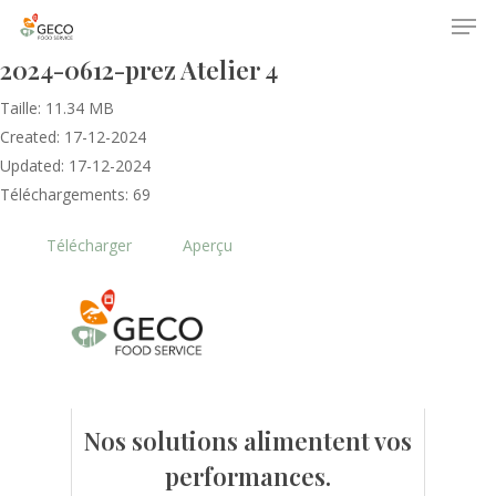
2024-0612-prez Atelier 4
Taille: 11.34 MB
Created: 17-12-2024
Updated: 17-12-2024
Téléchargements: 69
Télécharger
Aperçu
Accueil
Le GECO
Hors adhésion
Notre mission
Le secteur
Actualités
Nos formations
Nos évènements
Nos solutions alimentent vos
Presse
performances.
Outils statistiques
Adhérer