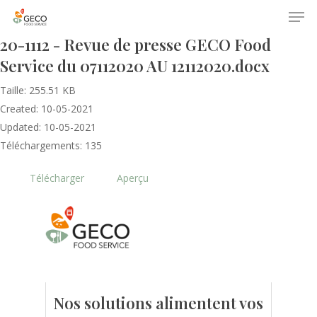
20-1112 - Revue de presse GECO Food
Service du 07112020 AU 12112020.docx
Taille: 255.51 KB
Created: 10-05-2021
Updated: 10-05-2021
Téléchargements: 135
Accueil
Télécharger
Aperçu
Le GECO
Hors adhésion
Notre mission
Le secteur
Actualités
Nos formations
Nos évènements
Presse
Nos solutions alimentent vos
Outils statistiques
Adhérer