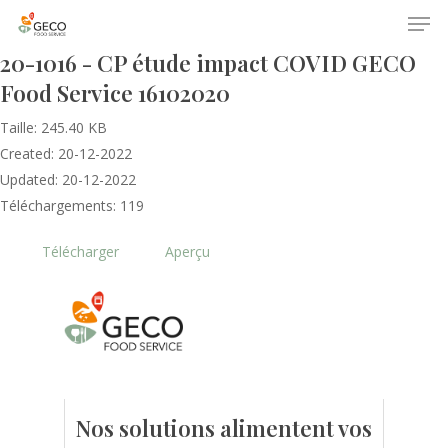
20-1016 - CP étude impact COVID GECO
Food Service 16102020
Taille: 245.40 KB
Created: 20-12-2022
Updated: 20-12-2022
Téléchargements: 119
Accueil
Télécharger
Aperçu
Le GECO
Hors adhésion
Notre mission
Le secteur
Actualités
Nos formations
Nos évènements
Presse
Nos solutions alimentent vos
Outils statistiques
Adhérer