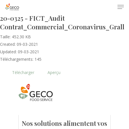
20-0325 - FICT_Audit
Contrat_Commercial_Coronavirus_Grall
Taille: 452.30 KB
Created: 09-03-2021
Updated: 09-03-2021
Téléchargements: 145
Accueil
Télécharger
Aperçu
Le GECO
Hors adhésion
Notre mission
Le secteur
Actualités
Nos formations
Nos évènements
Presse
Nos solutions alimentent vos
Outils statistiques
Adhérer