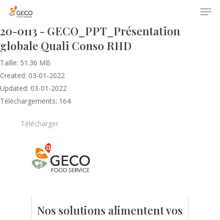
20-0113 - GECO_PPT_Présentation
globale Quali Conso RHD
Taille: 51.36 MB
Created: 03-01-2022
Updated: 03-01-2022
Téléchargements: 164
Accueil
Télécharger
Le GECO
Hors adhésion
Notre mission
Le secteur
Actualités
Nos formations
Nos évènements
Presse
Nos solutions alimentent vos
Outils statistiques
Adhérer