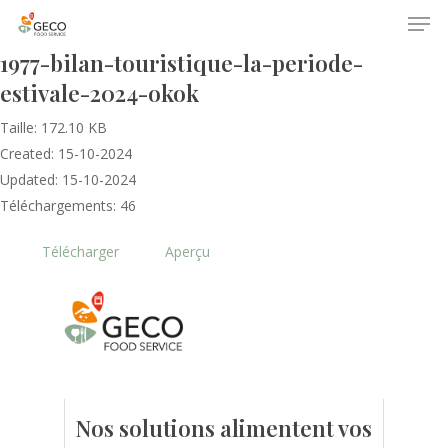
1977-bilan-touristique-la-periode-
estivale-2024-okok
Taille: 172.10 KB
Created: 15-10-2024
Updated: 15-10-2024
Téléchargements: 46
Accueil
Télécharger
Aperçu
Le GECO
Hors adhésion
Notre mission
Le secteur
Actualités
Nos formations
Nos évènements
Presse
Nos solutions alimentent vos
Outils statistiques
Adhérer