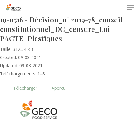
19-0516 - Décision_n° 2019-78_conseil
constitutionnel_DC_censure_Loi
PACTE_Plastiques
Taille: 312.54 KB
Created: 09-03-2021
Updated: 09-03-2021
Accueil
Téléchargements: 148
Le GECO
Télécharger
Aperçu
Hors adhésion
Notre mission
Le secteur
Actualités
Nos formations
Nos évènements
Presse
Outils statistiques
Adhérer