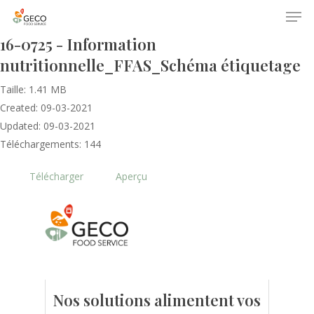
16-0725 - Information
nutritionnelle_FFAS_Schéma étiquetage
Taille: 1.41 MB
Created: 09-03-2021
Updated: 09-03-2021
Téléchargements: 144
Accueil
Télécharger
Aperçu
Le GECO
Hors adhésion
Notre mission
Le secteur
Actualités
Nos formations
Nos évènements
Presse
Nos solutions alimentent vos
Outils statistiques
Adhérer