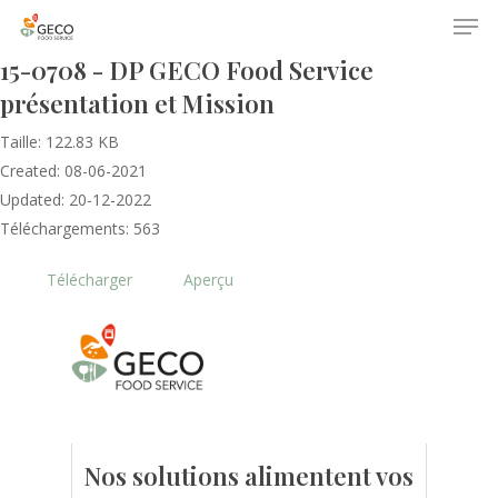
15-0708 - DP GECO Food Service
présentation et Mission
Taille: 122.83 KB
Created: 08-06-2021
Updated: 20-12-2022
Téléchargements: 563
Accueil
Télécharger
Aperçu
Le GECO
Hors adhésion
Notre mission
Le secteur
Actualités
Nos formations
Nos évènements
Presse
Nos solutions alimentent vos
Outils statistiques
Adhérer