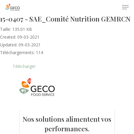
15-0407 - SAE_Comité Nutrition GEMRCN
Taille: 135.01 KB
Created: 09-03-2021
Updated: 09-03-2021
Téléchargements: 114
Télécharger
Accueil
Le GECO
Hors adhésion
Notre mission
Le secteur
Actualités
Nos formations
Nos évènements
Nos solutions alimentent vos
Presse
performances.
Outils statistiques
Adhérer