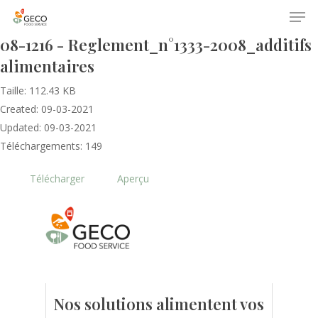
08-1216 - Reglement_n°1333-2008_additifs
alimentaires
Taille: 112.43 KB
Created: 09-03-2021
Updated: 09-03-2021
Téléchargements: 149
Accueil
Télécharger
Aperçu
Le GECO
Hors adhésion
Notre mission
Le secteur
Actualités
Nos formations
Nos évènements
Presse
Nos solutions alimentent vos
Outils statistiques
Adhérer