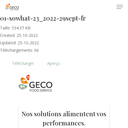
01-sowhat-23_2022-29sept-fr
Taille: 534.37 KB
Created: 25-10-2022
Updated: 25-10-2022
Téléchargements: 66
Télécharger
Aperçu
Accueil
Le GECO
Hors adhésion
Notre mission
Le secteur
Actualités
Nos formations
Nos évènements
Nos solutions alimentent vos
Presse
performances.
Outils statistiques
Adhérer